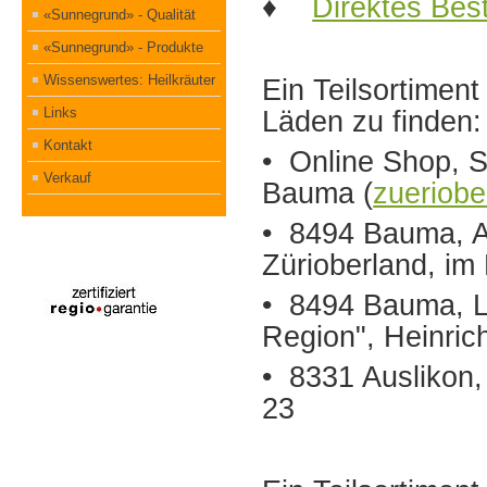
♦
Direktes Best
«Sunnegrund» - Qualität
«Sunnegrund» - Produkte
Wissenswertes: Heilkräuter
Ein Teilsortiment
Links
Läden zu finden
:
Kontakt
• Online Shop, S
Verkauf
Bauma (
zueriobe
• 8494 Bauma, Au
Zürioberland, i
• 8494 Bauma, L
Region", Heinric
• 8331 Auslikon
23