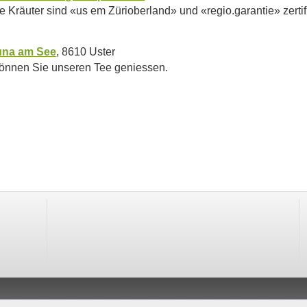
 Kräuter sind «us em Zürioberland» und «regio.garantie» zertifi
una am See
, 8610 Uster
können Sie unseren Tee geniessen.
012-2