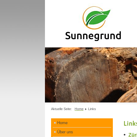
Aktuelle Seite:
Home
Links
Link
Home
Über uns
•
Zür